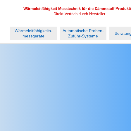
Wärmeleitfähigkeit Messtechnik für die Dämmstoff-Produkt
Direkt-Vertrieb durch Hersteller
Nachhaltige Sicherheit mit 3-jähriger Werksgarantie
Beratung, Support, Service und Wartung direkt vom Herstelle
Wärmeleitfähigkeits-
Automatische Proben-
Beratung
messgeräte
Zuführ-Systeme