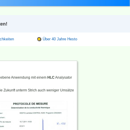
ten!
chkeiten
Über 40 Jahre Hesto
ODER TELEFONISCH
TEL.:
+49 6171 91 29 341
gegebene Anwendung mit einem
HLC
Analysator
die Zukunft unterm Strich auch weniger Umsätze